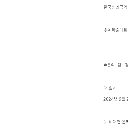
한국심리극역
추계학술대회 
☎
문의
:
김보경 
▷ 일시
2024년 9월 
▷ 비대면 온