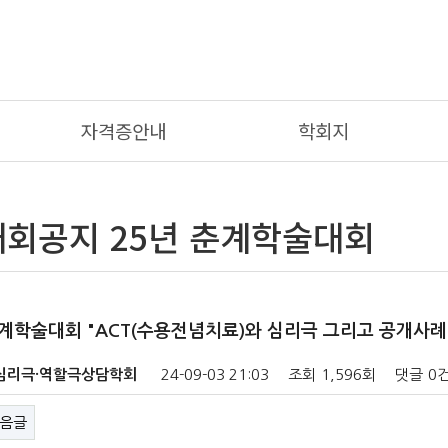
자격증안내
학회지
회공지 25년 춘계학술대회
추계학술대회 "ACT(수용전념치료)와 심리극 그리고 공개사례
심리극·역할극상담학회
24-09-03 21:03
조회
1,596회
댓글
0
음글