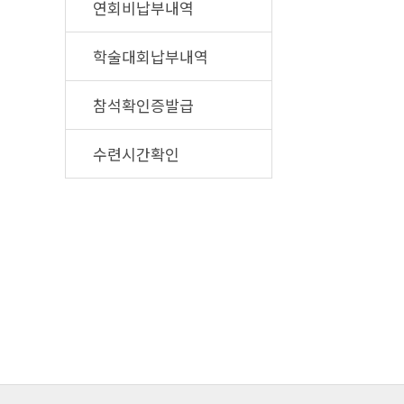
연회비납부내역
학술대회납부내역
참석확인증발급
수련시간확인