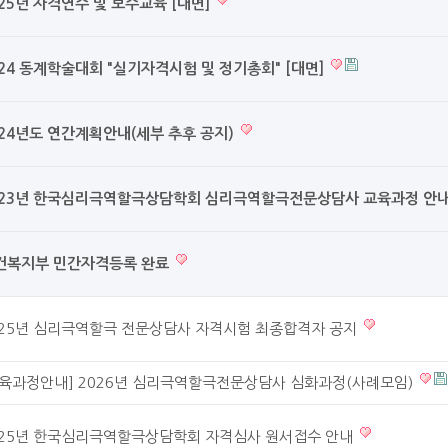
025년 자격연수 및 보수교육 [대면]
024 동계학술대회 "실기자격시험 및 정기총회" [대면]
024년도 연간계획안내(세부 추후 공지)
023년 한국심리극역할극상담학회 심리극역할극전문상담사 교육과정 안
건복지부 민간자격등록 완료
025년 심리극역할극 전문상담사 자격시험 최종합격자 공지
교육과정안내] 2026년 심리극역할극전문상담사 심화과정(사례모임)
025년 한국심리극역할극상담학회 자격심사 원서접수 안내