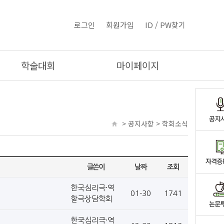
로그인
회원가입
ID / PW찾기
학술대회
마이페이지
> 공지사항 > 학회소식
글쓴이
날짜
조회
한국심리극·역
01-30
1741
할극상담학회
한국심리극·역