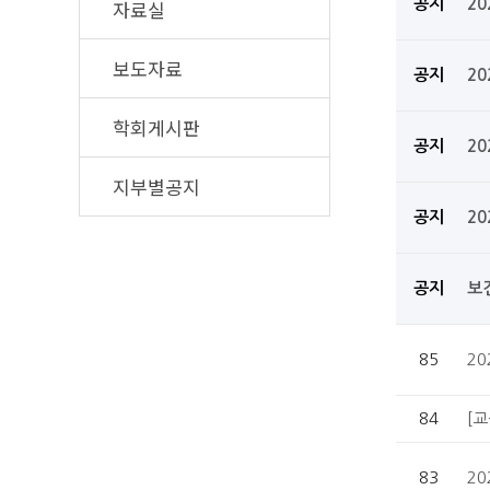
자료실
공지
2
보도자료
공지
2
학회게시판
공지
2
지부별공지
공지
2
공지
보
85
2
84
[
83
2