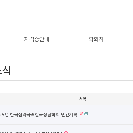
자격증안내
학회지
소식
제목
025년 한국심리극역할극상담학회 연간계획