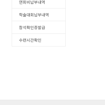
연회비납부내역
학술대회납부내역
참석확인증발급
수련시간확인